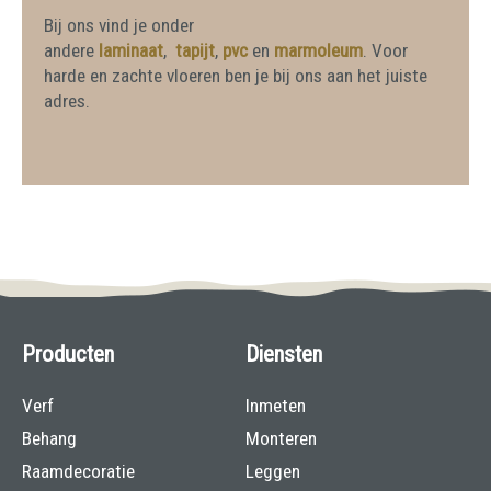
Bij ons vind je onder
andere
laminaat
,
tapijt
,
pvc
en
marmoleum
. Voor
harde en zachte vloeren ben je bij ons aan het juiste
adres.
Producten
Diensten
Verf
Inmeten
Behang
Monteren
Raamdecoratie
Leggen