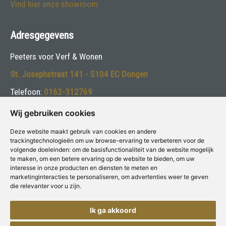
Vind hier onze showroom
Adresgegevens
Peeters voor Verf & Wonen
St. Josephstraat 141 - 5104 EC Dongen
Telefoon:
0162-312769
E-mail:
info@peetersverf.nl
Wij gebruiken cookies
Deze website maakt gebruik van cookies en andere
Volg ons:
trackingtechnologieën om uw browse-ervaring te verbeteren voor de
volgende doeleinden:
om de basisfunctionaliteit van de website mogelijk
te maken
,
om een betere ervaring op de website te bieden
,
om uw
interesse in onze producten en diensten te meten en
marketinginteracties te personaliseren
,
om advertenties weer te geven
die relevanter voor u zijn
.
Deze winkel is aangesloten bij
Voor Verf & Wonen
Ik ga akkoord