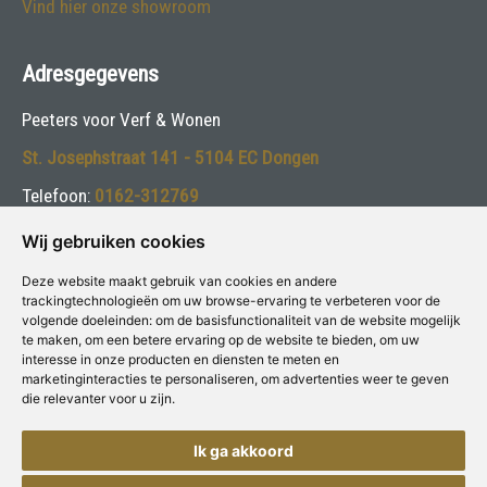
Vind hier onze showroom
Adresgegevens
Peeters voor Verf & Wonen
St. Josephstraat 141 - 5104 EC Dongen
Telefoon:
0162-312769
E-mail:
info@peetersverf.nl
Wij gebruiken cookies
Deze website maakt gebruik van cookies en andere
Volg ons:
trackingtechnologieën om uw browse-ervaring te verbeteren voor de
volgende doeleinden:
om de basisfunctionaliteit van de website mogelijk
te maken
,
om een betere ervaring op de website te bieden
,
om uw
interesse in onze producten en diensten te meten en
marketinginteracties te personaliseren
,
om advertenties weer te geven
die relevanter voor u zijn
.
Deze winkel is aangesloten bij
Voor Verf & Wonen
Ik ga akkoord