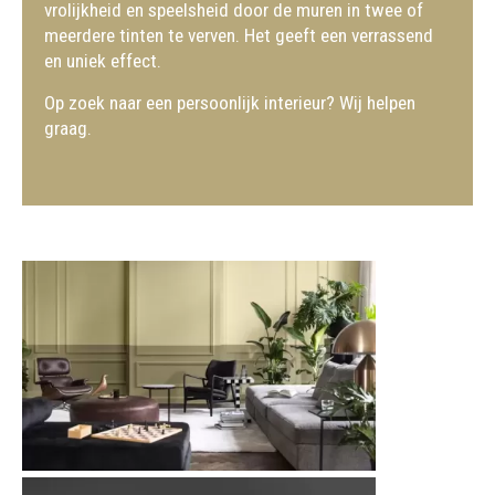
vrolijkheid en speelsheid door de muren in twee of
meerdere tinten te verven. Het geeft een verrassend
en uniek effect.
Op zoek naar een persoonlijk interieur? Wij helpen
graag.