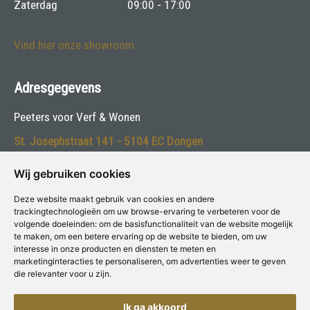
Zaterdag
09:00 - 17:00
Vind hier onze showroom
Adresgegevens
Peeters voor Verf & Wonen
St. Josephstraat 141 - 5104 EC Dongen
Telefoon:
0162-312769
Wij gebruiken cookies
E-mail:
info@peetersverf.nl
Deze website maakt gebruik van cookies en andere
trackingtechnologieën om uw browse-ervaring te verbeteren voor de
volgende doeleinden:
om de basisfunctionaliteit van de website mogelijk
Volg ons:
te maken
,
om een betere ervaring op de website te bieden
,
om uw
interesse in onze producten en diensten te meten en
marketinginteracties te personaliseren
,
om advertenties weer te geven
die relevanter voor u zijn
.
Ik ga akkoord