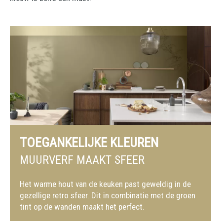
TOEGANKELIJKE KLEUREN
MUURVERF MAAKT SFEER
Het warme hout van de keuken past geweldig in de
gezellige retro sfeer. Dit in combinatie met de groen
tint op de wanden maakt het perfect.