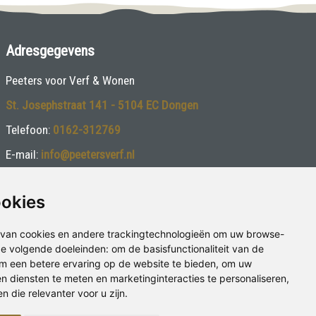
Adresgegevens
Peeters voor Verf & Wonen
St. Josephstraat 141 - 5104 EC Dongen
Telefoon:
0162-312769
E-mail:
info@peetersverf.nl
Volg ons:
ookies
van cookies en andere trackingtechnologieën om uw browse-
 de volgende doeleinden:
om de basisfunctionaliteit van de
m een betere ervaring op de website te bieden
,
om uw
en diensten te meten en marketinginteracties te personaliseren
,
 die relevanter voor u zijn
.