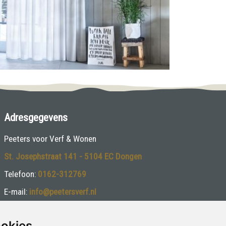
Adresgegevens
Peeters voor Verf & Wonen
St. Josephstraat 141 - 5104 EC Dongen
Telefoon:
0162-312769
E-mail:
info@peetersverf.nl
Volg ons:
ookies