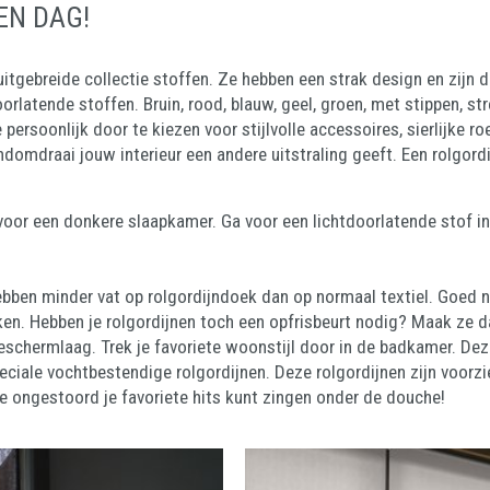
EN DAG!
 uitgebreide collectie stoffen. Ze hebben een strak design en zijn 
orlatende stoffen. Bruin, rood, blauw, geel, groen, met stippen, st
persoonlijk door te kiezen voor stijlvolle accessoires, sierlijke r
handomdraai jouw interieur een andere uitstraling geeft. Een rolgor
 voor een donkere slaapkamer. Ga voor een lichtdoorlatende stof 
 hebben minder vat op rolgordijndoek dan op normaal textiel. Goed
en. Hebben je rolgordijnen toch een opfrisbeurt nodig? Maak ze 
 beschermlaag. Trek je favoriete woonstijl door in de badkamer. De
peciale vochtbestendige rolgordijnen. Deze rolgordijnen zijn voorz
 je ongestoord je favoriete hits kunt zingen onder de douche!