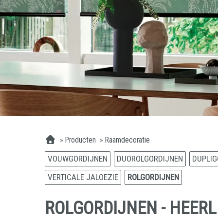
»
Producten
»
Raamdecoratie
VOUWGORDIJNEN
DUOROLGORDIJNEN
DUPLIG
VERTICALE JALOEZIE
ROLGORDIJNEN
ROLGORDIJNEN - HEERLI