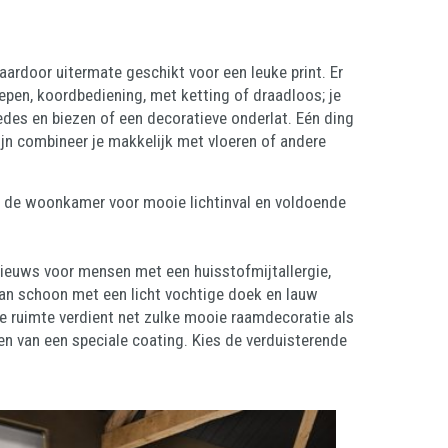
daardoor uitermate geschikt voor een leuke print. Er
repen, koordbediening, met ketting of draadloos; je
oedes en biezen of een decoratieve onderlat. Eén ding
dijn combineer je makkelijk met vloeren of andere
in de woonkamer voor mooie lichtinval en voldoende
 nieuws voor mensen met een huisstofmijtallergie,
dan schoon met een licht vochtige doek en lauw
ze ruimte verdient net zulke mooie raamdecoratie als
ien van een speciale coating. Kies de verduisterende